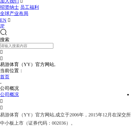
加入我们

招贤纳士
员工福利
全球产业布局
EN

JP
搜索


易游体育（YY）官方网站,
当前位置：
首页
-
公司概况
公司概况


易游体育（YY）官方网站,成立于2006年，2015年12月在深交所
中小板上市（证券代码：002036）。